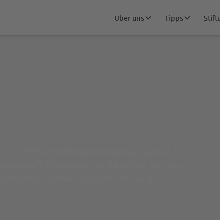
Über uns
Tipps
Stif
 und Stiftern individuell festgelegt werden. Er
ssenschaft, Forschung und Tierschutz bis hin zu
tscheiden, welchen Zweck Ihre Stiftung