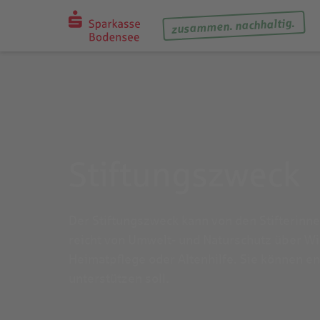
zusammen. nachhaltig.
Stiftungszweck
Der Stiftungszweck kann von den Stifterinnen
reicht von Umwelt- und Naturschutz über Wi
Heimatpflege oder Altenhilfe. Sie können en
unterstützen soll.